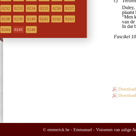
0232
0233
0234
0235
0236
0237
0238
0239
0240
0241
0242
0243
0244
0245
0246
Download 
Download 
© emmerick.be - Emmanuel - Visioenen van zalige Ann