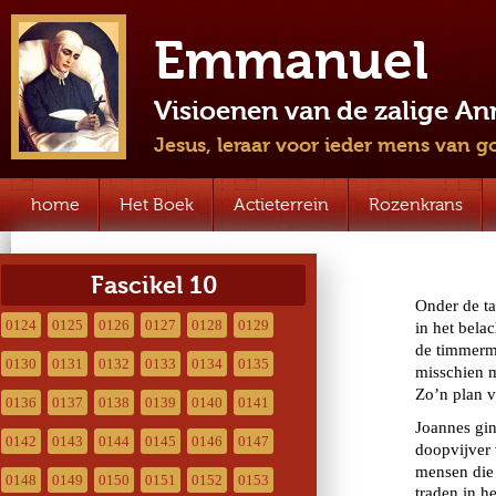
Emmanuel
Visioenen van de zalige A
Jesus, leraar voor ieder mens van g
home
Het Boek
Actieterrein
Rozenkrans
Fascikel 10
0124
0125
0126
0127
0128
0129
0130
0131
0132
0133
0134
0135
0136
0137
0138
0139
0140
0141
0142
0143
0144
0145
0146
0147
0148
0149
0150
0151
0152
0153