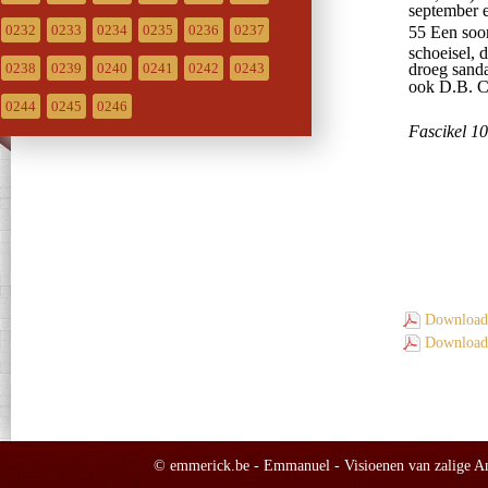
0232
0233
0234
0235
0236
0237
0238
0239
0240
0241
0242
0243
0244
0245
0246
Download 
Download 
© emmerick.be - Emmanuel - Visioenen van zalige Ann