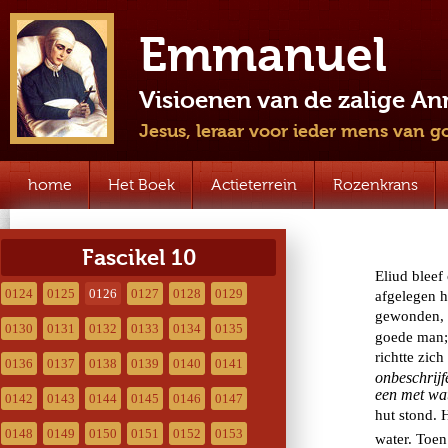
Emmanuel
Visioenen van de zalige A
Jesus, leraar voor ieder mens van g
home
Het Boek
Actieterrein
Rozenkrans
Fascikel 10
0124
0125
0126
0127
0128
0129
0130
0131
0132
0133
0134
0135
0136
0137
0138
0139
0140
0141
0142
0143
0144
0145
0146
0147
0148
0149
0150
0151
0152
0153