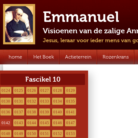
Emmanuel
Visioenen van de zalige A
Jesus, leraar voor ieder mens van g
home
Het Boek
Actieterrein
Rozenkrans
Fascikel 10
0124
0125
0126
0127
0128
0129
0130
0131
0132
0133
0134
0135
0136
0137
0138
0139
0140
0141
0142
0143
0144
0145
0146
0147
0148
0149
0150
0151
0152
0153