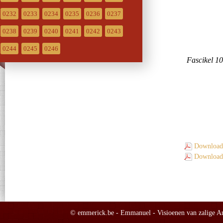
0232
0233
0234
0235
0236
0237
0238
0239
0240
0241
0242
0243
0244
0245
0246
Download 
Download 
© emmerick.be - Emmanuel - Visioenen van zalige Ann