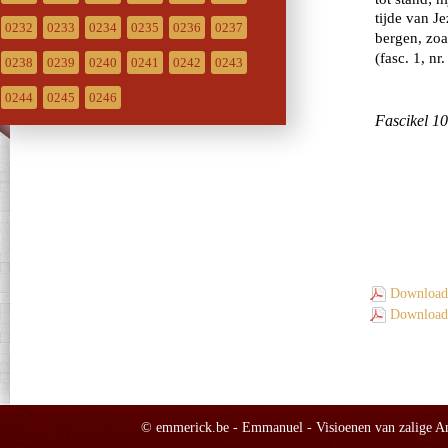
0232
0233
0234
0235
0236
0237
0238
0239
0240
0241
0242
0243
0244
0245
0246
Download 
Download 
© emmerick.be - Emmanuel - Visioenen van zalige Ann