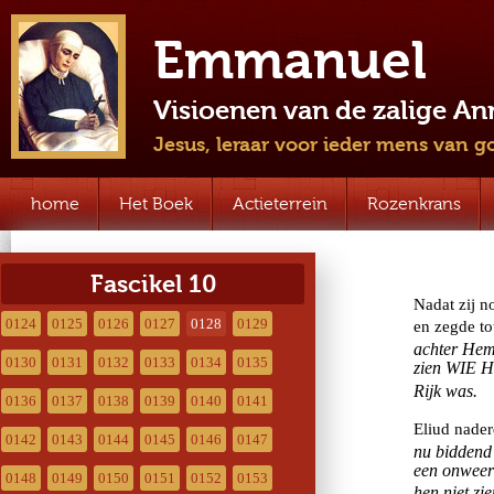
Emmanuel
Visioenen van de zalige A
Jesus, leraar voor ieder mens van g
home
Het Boek
Actieterrein
Rozenkrans
Fascikel 10
0124
0125
0126
0127
0128
0129
0130
0131
0132
0133
0134
0135
0136
0137
0138
0139
0140
0141
0142
0143
0144
0145
0146
0147
0148
0149
0150
0151
0152
0153