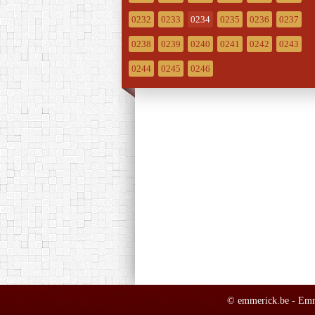
0232
0233
0234
0235
0236
0237
0238
0239
0240
0241
0242
0243
0244
0245
0246
© emmerick.be - Emma