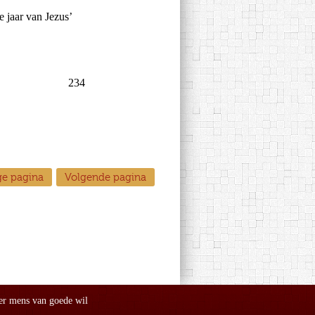
ge pagina
Volgende pagina
er mens van goede wil