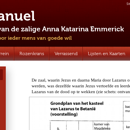
Si
nuel
van de zalige Anna Katarina Emmerick
voor ieder mens van goede wil
rrein
Rozenkrans
Verrassend
Lijsten en Kaarten