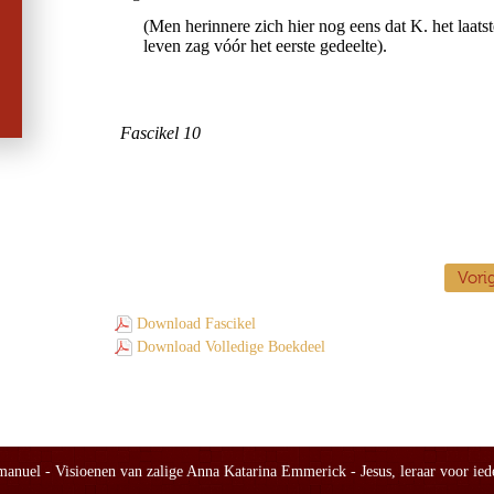
Vori
Download Fascikel
Download Volledige Boekdeel
nuel - Visioenen van zalige Anna Katarina Emmerick - Jesus, leraar voor ied