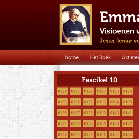
Emma
Visioenen 
Jesus, leraar 
home
Het Boek
Actiete
Fascikel 10
0124
0125
0126
0127
0128
0129
0130
0131
0132
0133
0134
0135
0136
0137
0138
0139
0140
0141
0142
0143
0144
0145
0146
0147
0148
0149
0150
0151
0152
0153