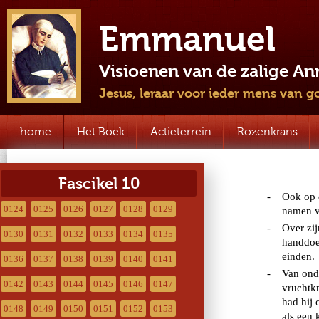
Emmanuel
Visioenen van de zalige A
Jesus, leraar voor ieder mens van g
home
Het Boek
Actieterrein
Rozenkrans
Fascikel 10
0124
0125
0126
0127
0128
0129
0130
0131
0132
0133
0134
0135
0136
0137
0138
0139
0140
0141
0142
0143
0144
0145
0146
0147
0148
0149
0150
0151
0152
0153