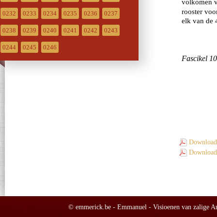
0232
0233
0234
0235
0236
0237
0238
0239
0240
0241
0242
0243
0244
0245
0246
Download 
Download 
© emmerick.be - Emmanuel - Visioenen van zalige Ann