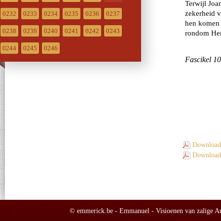
0232
0233
0234
0235
0236
0237
0238
0239
0240
0241
0242
0243
0244
0245
0246
Download 
Download 
© emmerick.be - Emmanuel - Visioenen van zalige Ann