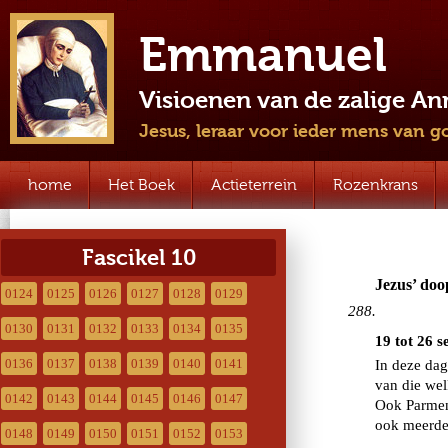
Emmanuel
Visioenen van de zalige A
Jesus, leraar voor ieder mens van g
home
Het Boek
Actieterrein
Rozenkrans
Fascikel 10
0124
0125
0126
0127
0128
0129
0130
0131
0132
0133
0134
0135
0136
0137
0138
0139
0140
0141
0142
0143
0144
0145
0146
0147
0148
0149
0150
0151
0152
0153