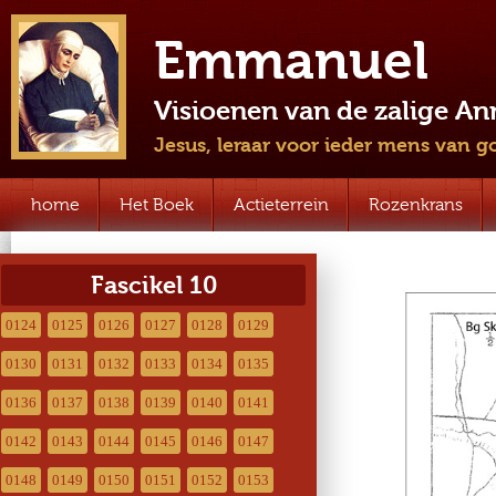
Emmanuel
Visioenen van de zalige A
Jesus, leraar voor ieder mens van g
home
Het Boek
Actieterrein
Rozenkrans
Fascikel 10
0124
0125
0126
0127
0128
0129
0130
0131
0132
0133
0134
0135
0136
0137
0138
0139
0140
0141
0142
0143
0144
0145
0146
0147
0148
0149
0150
0151
0152
0153