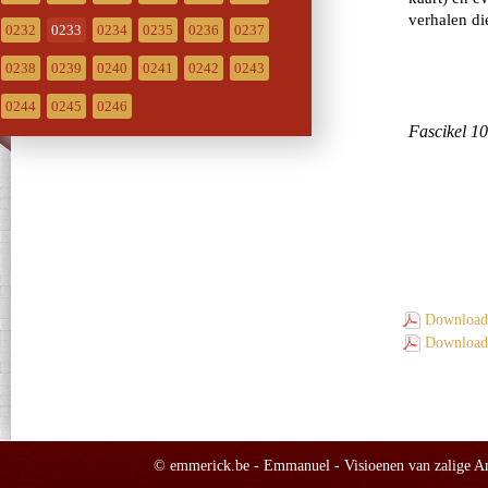
0232
0233
0234
0235
0236
0237
0238
0239
0240
0241
0242
0243
0244
0245
0246
Download 
Download 
© emmerick.be - Emmanuel - Visioenen van zalige Ann