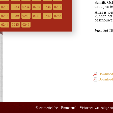
0232
0233
0234
0235
0236
0237
0238
0239
0240
0241
0242
0243
0244
0245
0246
Download 
Download 
© emmerick.be - Emmanuel - Visioenen van zalige Ann