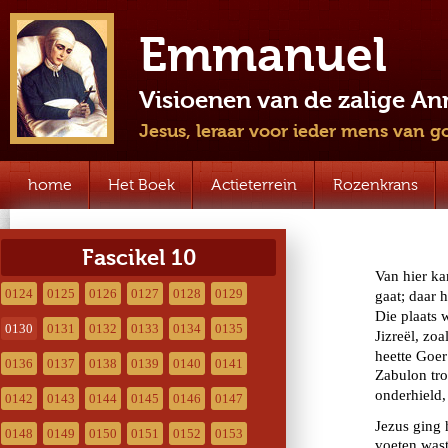
Emmanuel
Visioenen van de zalige A
Jesus, leraar voor ieder mens van g
home
Het Boek
Actieterrein
Rozenkrans
Fascikel 10
0124
0125
0126
0127
0128
0129
0130
0131
0132
0133
0134
0135
0136
0137
0138
0139
0140
0141
0142
0143
0144
0145
0146
0147
0148
0149
0150
0151
0152
0153