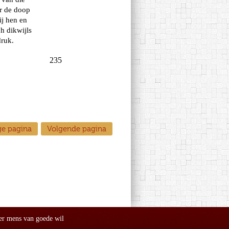
ge pagina
Volgende pagina
er mens van goede wil