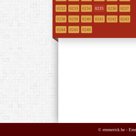
0232
0233
0234
0235
0236
0237
0238
0239
0240
0241
0242
0243
0244
0245
0246
© emmerick.be - Emma