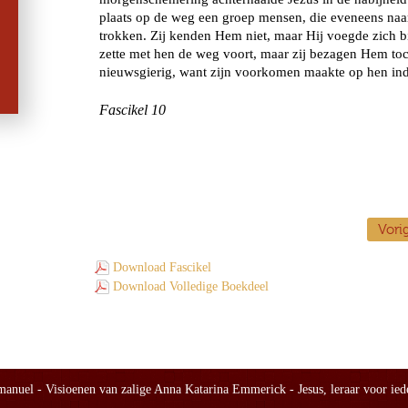
Vori
Download Fascikel
Download Volledige Boekdeel
nuel - Visioenen van zalige Anna Katarina Emmerick - Jesus, leraar voor ied