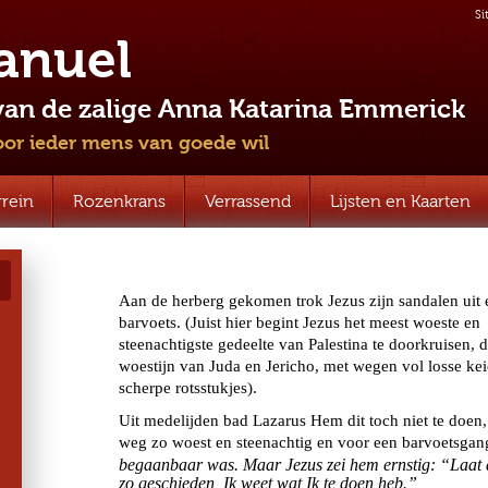
Si
nuel
van de zalige Anna Katarina Emmerick
voor ieder mens van goede wil
rrein
Rozenkrans
Verrassend
Lijsten en Kaarten