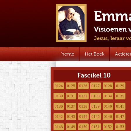
Emma
Visioenen 
Jesus, leraar 
home
Het Boek
Actiete
Fascikel 10
0124
0125
0126
0127
0128
0129
0130
0131
0132
0133
0134
0135
0136
0137
0138
0139
0140
0141
0142
0143
0144
0145
0146
0147
0148
0149
0150
0151
0152
0153