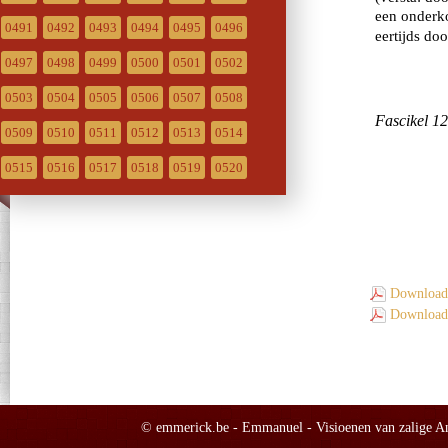
0491
0492
0493
0494
0495
0496
0497
0498
0499
0500
0501
0502
0503
0504
0505
0506
0507
0508
0509
0510
0511
0512
0513
0514
0515
0516
0517
0518
0519
0520
Download 
Download 
© emmerick.be - Emmanuel - Visioenen van zalige Ann