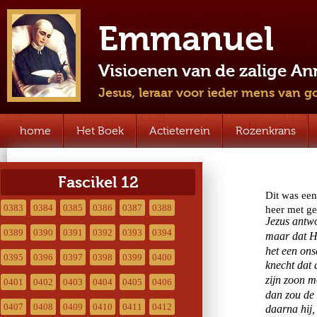
Emmanuel
Visioenen van de zalige A
Jesus, leraar voor ieder mens van g
home
Het Boek
Actieterrein
Rozenkrans
Fascikel 12
0383
0384
0385
0386
0387
0388
0389
0390
0391
0392
0393
0394
0395
0396
0397
0398
0399
0400
0401
0402
0403
0404
0405
0406
0407
0408
0409
0410
0411
0412