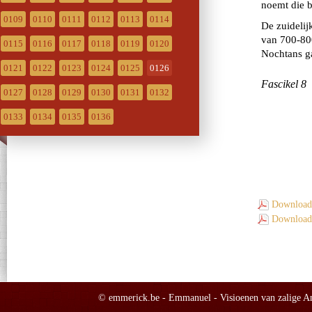
0109
0110
0111
0112
0113
0114
0115
0116
0117
0118
0119
0120
0121
0122
0123
0124
0125
0126
0127
0128
0129
0130
0131
0132
0133
0134
0135
0136
Download 
Download 
© emmerick.be - Emmanuel - Visioenen van zalige Ann