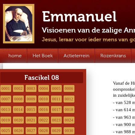
Emmanuel
Visioenen van de zalige A
Jesus, leraar voor ieder mens van g
home
Het Boek
Actieterrein
Rozenkrans
Fascikel 08
0001
0002
0003
0004
0005
0006
0007
0008
0009
0010
0011
0012
0013
0014
0015
0016
0017
0018
0019
0020
0021
0022
0023
0024
0025
0026
0027
0028
0029
0030